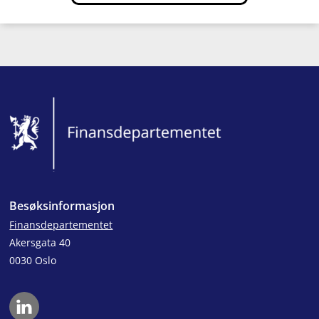
Bunntekst
Besøksinformasjon
Finansdepartementet
Akersgata 40
0030 Oslo
LinkedIn