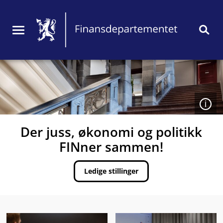
Hopp
Jobb
til
innhold
i
Meny
Søk
FIN
Åpen
Der juss, økonomi og politikk
FINner sammen!
Ledige stillinger