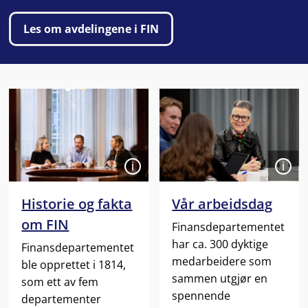
Les om avdelingene i FIN
Åpen
Åpen
Historie og fakta
Vår arbeidsdag
om FIN
Finansdepartementet
har ca. 300 dyktige
Finansdepartementet
medarbeidere som
ble opprettet i 1814,
sammen utgjør en
som ett av fem
spennende
departementer