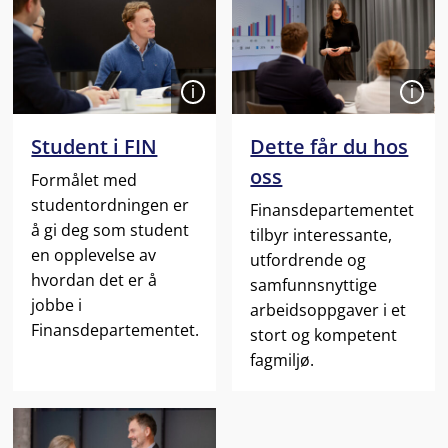
Åpen
Åpen
Student i FIN
Dette får du hos
oss
Formålet med
studentordningen er
Finansdepartementet
å gi deg som student
tilbyr interessante,
en opplevelse av
utfordrende og
hvordan det er å
samfunnsnyttige
jobbe i
arbeidsoppgaver i et
Finansdepartementet.
stort og kompetent
fagmiljø.