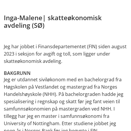
Inga-Malene| skatteøkonomisk
avdeling (SØ)
Jeg har jobbet i Finansdepartementet (FIN) siden august
2023 i seksjon for avgift og toll, som ligger under
skatteøkonomisk avdeling.
BAKGRUNN
Jeg er utdannet siviløkonom med en bachelorgrad fra
Høgskolen på Vestlandet og mastergrad fra Norges
Handelshøyskole (NHH). På bachelorgraden hadde jeg
spesialisering i regnskap og skatt før jeg fant veien til
samfunnsøkonomien på mastergraden ved NHH. I
tillegg har jeg en master i samfunnsøkonomi fra
University of Nottingham. Etter studiene jobbet jeg
noen år i Norges Bank før jeg begynte i FIN.