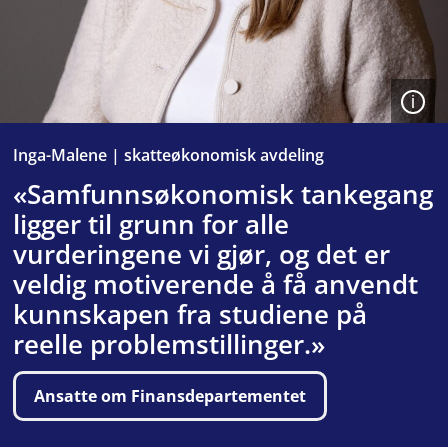
FIN
siden
august
2023
i
Åpen
seksjon
Inga-Malene | skatteøkonomisk avdeling
for
«Samfunnsøkonomisk tankegang
avgift
ligger til grunn for alle
og
vurderingene vi gjør, og det er
toll,
som
veldig motiverende å få anvendt
ligger
kunnskapen fra studiene på
under
reelle problemstillinger.»
skatteøkonomisk
avdeling.
Ansatte om Finansdepartementet